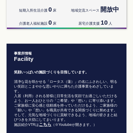
0
開放中
短期入所生活介護
床
地域交流スペース
0
10
介護老人福祉施設
床
居宅介護支援
人
事業所情報
Facility
笑顔いっぱいの施設づくりを目指しています。
清浄な花を咲かせる「ロータス（蓮）」の名にふさわしい、明る
い笑顔とこまやかな思いやりに満ちた介護事業をめざしていま
す。
入居（利用）される皆様に日常生活を笑顔でお過ごしいただける
よう、お一人おひとりの「ご希望」や「想い」に寄り添います。
ご家族様に安心感と信頼感を持っていただけるよう、ご家族様の
「願い」や「想い」を職員が共有できる関係づくりに努めます。
そして、元気な地域づくりに貢献できるよう、地域の皆さまと結
びつきを大切にしてまいります。
こちら
施設紹介VTRは
（※Youtubeが開きます。）