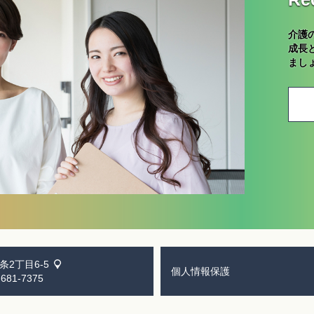
介護
成長
まし
2丁目6-5
個人情報保護
681-7375